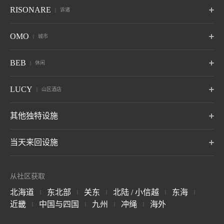
京都
奈良监狱
冲绳
波罗多
津轻
秋保
RISONARE
诉诸
京都
奈良，奈良
冲绳读谷村
北海道白尾温泉
青森温泉
宫城县 秋保温泉
6月开业
赵
鬼怒川
草津
Tomamu
那须
山梨八岳
OMO
城市
竹富岛
谷关
巴厘岛
山形佐王温泉
栃木 鬼怒川温泉
群马草津温泉
北海道裕福县
栃木那须
山梨北斗
冲绳县 竹富岛
台中古关
印度尼西亚巴厘岛岛
10月开业
6月开业
热海
大阪
下关
OMO7
OMO5
OMO5
BEB
休闲
旭川
小樽
函馆
箱根
仙石原
Anjin
静冈 热海
大阪市大阪
山口县下关
旭川，北海道
北海道小樽
函馆，北海道
神奈川县 箱根汤本温泉
神奈川 仙石原温泉
静冈 伊东温泉
关于 虹夕诺雅
小滨岛
关岛
BEB5
BEB5
BEB5
LUCY
OMO5
OMO5
OMO3
山区酒店
伊东
远州
阿尔卑斯
冲绳县 小滨岛
土浦
关岛
轻井泽
门司港
东京大塚
东京五反田
浅草
静冈 伊东温泉
静冈立山温泉
长野县御町温泉
茨城土浦
长野 轻井泽
福冈县北九州
东京都富岛区
东京品川区
东京太东区 东京
7月开通
LUCY 尾濑鸠待
其他独特设施
松本
奥飞驒
加贺
关于 RISONARE
群马尾治
OMO3
OMO7
OMO5
长野浅间温泉
岐阜奥飞驒温泉
石川县山城温泉
BEB5
东京赤坂
横滨
横滨滨巴沙道
冲绳濑垣
8月：开业
东京区
神奈川县横滨市
神奈川县横滨市
Tomamu the Tower
青森屋 by 星野集团
奥入濑溪流酒店 by
当天来回设施
冲绳女名村
by 星野集团
星野集团
青森三泽
关于 LUCY
玉造
出云
宫岛
OMO5
OMO5
OMO5
北海道裕福县
青森户和田
金泽玉町
京都祇园
京都三条
岛根县 玉造温泉
岛根县出 出云姬崎温泉
广岛宫岛温泉
星野TOMAMU度假
星野集团 Tomamu
星野集团 NEKOMA
石川县金泽市
京都府 京都京都
京都府 京都京都
7月开通
磐梯山温泉酒店 by
布雷斯顿法院酒店
1955 东京湾 by 星
关于 BEB
村
滑雪场
Mountain 滑雪场
从社区获取
星野集团
野集团
长野 轻井泽
北海道裕福县
北海道裕福县
福岛县山郡
OMO3
OMO7
OMO
长门
别府
由布院
福岛县山郡
千叶县，浦安县
京都东寺
大阪
关西机场
北海道
东北部
关东
北陆 / 小信越
东海
|
|
|
|
|
山口 长门汤本温泉
大分县 别府温泉
大分 由布院温泉
谷川岳 Joch
Mt.T
小麦面卡波SAI
京都府 京都京都
大阪府，大阪市
大阪县
星野集团 西表岛酒
星野集团 天台山嘉
The Surfjack Hotel
近畿
中国与四国
九州
冲绳
海外
|
|
|
|
群马县 港上町，利根郡
群马县 港上町，利根郡
群马草津温泉
店
助酒店
& Swim Club
阿苏
云仙
雾岛
6月开业
OMO7
OMO5
OMO5
冲绳西表岛
中国天台山
夏威夷威基基
大分县濑本温泉
长崎 云仙温泉
鹿儿岛 雾岛温泉
科钦
熊本
冲绳那霸