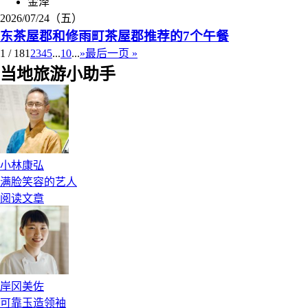
金泽
2026/07/24（五）
东茶屋郡和修雨町茶屋郡推荐的7个午餐
1 / 18
1
2
3
4
5
...
10
...
»
最后一页 »
当地旅游小助手
小林康弘
满脸笑容的艺人
阅读文章
岸冈美佐
可靠玉造领袖