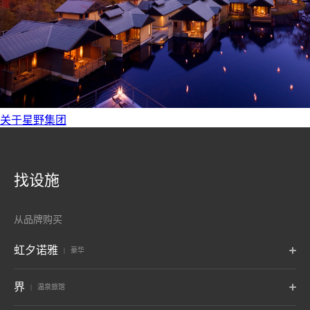
关于星野集团
找设施
从品牌购买
虹夕诺雅
豪华
东京
富士
轻井泽
界
温泉旅馆
东京
山梨藤川口子富士
长野 轻井泽