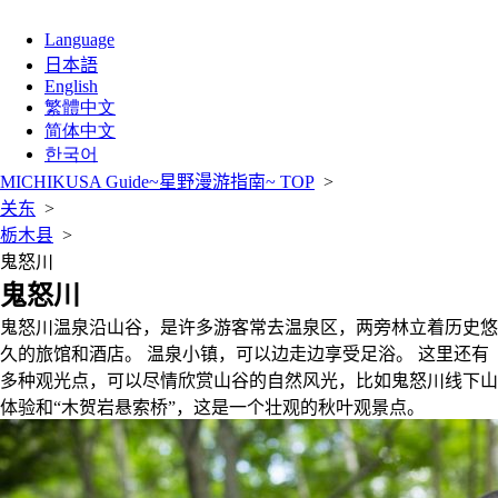
Language
日本語
English
繁體中文
简体中文
한국어
MICHIKUSA Guide~星野漫游指南~ TOP
>
关东
>
栃木县
>
鬼怒川
鬼怒川
鬼怒川温泉沿山谷，是许多游客常去温泉区，两旁林立着历史悠
久的旅馆和酒店。 温泉小镇，可以边走边享受足浴。 这里还有
多种观光点，可以尽情欣赏山谷的自然风光，比如鬼怒川线下山
体验和“木贺岩悬索桥”，这是一个壮观的秋叶观景点。