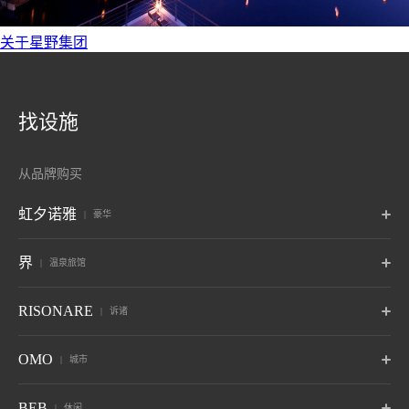
关于星野集团
找设施
从品牌购买
虹夕诺雅
豪华
东京
富士
轻井泽
界
温泉旅馆
东京
山梨藤川口子富士
长野 轻井泽
京都
奈良监狱
冲绳
波罗多
津轻
秋保
RISONARE
诉诸
京都
奈良，奈良
冲绳读谷村
北海道白尾温泉
青森温泉
宫城县 秋保温泉
6月开业
赵
鬼怒川
草津
Tomamu
那须
山梨八岳
OMO
城市
竹富岛
谷关
巴厘岛
山形佐王温泉
栃木 鬼怒川温泉
群马草津温泉
北海道裕福县
栃木那须
山梨北斗
冲绳县 竹富岛
台中古关
印度尼西亚巴厘岛岛
10月开业
6月开业
热海
大阪
下关
OMO7
OMO5
OMO5
BEB
休闲