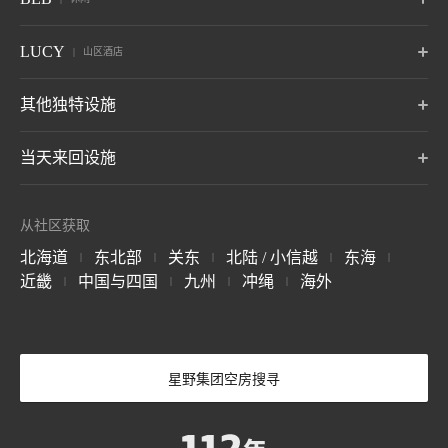
旭川
小樽
函馆
箱根
仙石原
Anjin
静冈 热海
大阪市大阪
山口县下关
旭川，北海道
北海道小樽
函馆，北海道
神奈川县 箱根汤本温泉
神奈川 仙石原温泉
静冈 伊东温泉
关于 虹夕诺雅
小滨岛
关岛
BEB5
BEB5
BEB5
LUCY
OMO5
OMO5
OMO3
山区酒店
伊东
远州
阿尔卑斯
冲绳县 小滨岛
土浦
关岛
轻井泽
门司港
东京大塚
东京五反田
浅草
静冈 伊东温泉
静冈立山温泉
长野县御町温泉
茨城土浦
长野 轻井泽
福冈县北九州
东京都富岛区
东京品川区
东京太东区 东京
7月开通
LUCY 尾濑鸠待
其他独特设施
松本
奥飞驒
加贺
关于 RISONARE
群马尾治
OMO3
OMO7
OMO5
长野浅间温泉
岐阜奥飞驒温泉
石川县山城温泉
BEB5
东京赤坂
横滨
横滨滨巴沙道
冲绳濑垣
8月：开业
东京区
神奈川县横滨市
神奈川县横滨市
Tomamu the Tower
青森屋 by 星野集团
奥入濑溪流酒店 by
当天来回设施
冲绳女名村
by 星野集团
星野集团
青森三泽
关于 LUCY
玉造
出云
宫岛
OMO5
OMO5
OMO5
北海道裕福县
青森户和田
金泽玉町
京都祇园
京都三条
岛根县 玉造温泉
岛根县出 出云姬崎温泉
广岛宫岛温泉
星野TOMAMU度假
星野集团 Tomamu
星野集团 NEKOMA
石川县金泽市
京都府 京都京都
京都府 京都京都
7月开通
磐梯山温泉酒店 by
布雷斯顿法院酒店
1955 东京湾 by 星
关于 BEB
村
滑雪场
Mountain 滑雪场
从社区获取
星野集团
野集团
长野 轻井泽
北海道裕福县
北海道裕福县
福岛县山郡
OMO3
OMO7
OMO
长门
别府
由布院
福岛县山郡
千叶县，浦安县
京都东寺
大阪
关西机场
北海道
东北部
关东
北陆 / 小信越
东海
|
|
|
|
|
山口 长门汤本温泉
大分县 别府温泉
大分 由布院温泉
谷川岳 Joch
Mt.T
小麦面卡波SAI
京都府 京都京都
大阪府，大阪市
大阪县
星野集团 西表岛酒
星野集团 天台山嘉
The Surfjack Hotel
近畿
中国与四国
九州
冲绳
海外
|
|
|
|
群马县 港上町，利根郡
群马县 港上町，利根郡
群马草津温泉
店
助酒店
& Swim Club
阿苏
云仙
雾岛
6月开业
OMO7
OMO5
OMO5
冲绳西表岛
中国天台山
夏威夷威基基
大分县濑本温泉
长崎 云仙温泉
鹿儿岛 雾岛温泉
科钦
熊本
冲绳那霸
科钦县，科钦
熊本县熊本县
那霸，冲绳县
轻井泽星野度假区
Picchio
奈良监狱博物馆
长野 轻井泽
长野 轻井泽
奈良县奈良县
关于 界
四月开业
星野集团空房搜寻
关于 OMO
BANTA CAFE by 星
野集团
冲绳读谷村