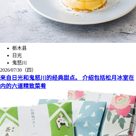
栃木县
日光
鬼怒川
2026/07/30（四）
来自日光和鬼怒川的经典甜点。 介绍包括松月冰室在
内的六道精致菜肴