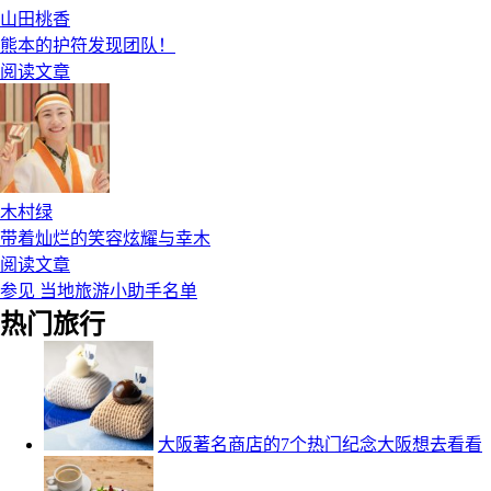
山田桃香
熊本的护符发现团队！
阅读文章
木村绿
带着灿烂的笑容炫耀与幸木
阅读文章
参见 当地旅游小助手名单
热门旅行
大阪著名商店的7个热门纪念大阪想去看看