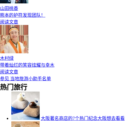
山田桃香
熊本的护符发现团队！
阅读文章
木村绿
带着灿烂的笑容炫耀与幸木
阅读文章
参见 当地旅游小助手名单
热门旅行
大阪著名商店的7个热门纪念大阪想去看看