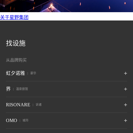
关于星野集团
找设施
从品牌购买
虹夕诺雅
豪华
东京
富士
轻井泽
界
温泉旅馆
东京
山梨藤川口子富士
长野 轻井泽
京都
奈良监狱
冲绳
波罗多
津轻
秋保
RISONARE
诉诸
京都
奈良，奈良
冲绳读谷村
北海道白尾温泉
青森温泉
宫城县 秋保温泉
6月开业
赵
鬼怒川
草津
Tomamu
那须
山梨八岳
OMO
城市
竹富岛
谷关
巴厘岛
山形佐王温泉
栃木 鬼怒川温泉
群马草津温泉
北海道裕福县
栃木那须
山梨北斗
冲绳县 竹富岛
台中古关
印度尼西亚巴厘岛岛
10月开业
6月开业
热海
大阪
下关
OMO7
OMO5
OMO5