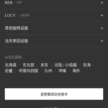
BEB
休闲
旭川
小樽
函馆
箱根
仙石原
Anjin
静冈 热海
大阪市大阪
山口县下关
旭川，北海道
北海道小樽
函馆，北海道
神奈川县 箱根汤本温泉
神奈川 仙石原温泉
静冈 伊东温泉
关于 虹夕诺雅
小滨岛
关岛
BEB5
BEB5
BEB5
LUCY
OMO5
OMO5
OMO3
山区酒店
伊东
远州
阿尔卑斯
冲绳县 小滨岛
土浦
关岛
轻井泽
门司港
东京大塚
东京五反田
浅草
静冈 伊东温泉
静冈立山温泉
长野县御町温泉
茨城土浦
长野 轻井泽
福冈县北九州
东京都富岛区
东京品川区
东京太东区 东京
7月开通
LUCY 尾濑鸠待
其他独特设施
松本
奥飞驒
加贺
关于 RISONARE
群马尾治
OMO3
OMO7
OMO5
长野浅间温泉
岐阜奥飞驒温泉
石川县山城温泉
BEB5
东京赤坂
横滨
横滨滨巴沙道
冲绳濑垣
8月：开业
东京区
神奈川县横滨市
神奈川县横滨市
Tomamu the Tower
青森屋 by 星野集团
奥入濑溪流酒店 by
当天来回设施
冲绳女名村
by 星野集团
星野集团
青森三泽
关于 LUCY
玉造
出云
宫岛
OMO5
OMO5
OMO5
北海道裕福县
青森户和田
金泽玉町
京都祇园
京都三条
岛根县 玉造温泉
岛根县出 出云姬崎温泉
广岛宫岛温泉
星野TOMAMU度假
星野集团 Tomamu
星野集团 NEKOMA
石川县金泽市
京都府 京都京都
京都府 京都京都
7月开通
磐梯山温泉酒店 by
布雷斯顿法院酒店
1955 东京湾 by 星
关于 BEB
村
滑雪场
Mountain 滑雪场
从社区获取
星野集团
野集团
长野 轻井泽
北海道裕福县
北海道裕福县
福岛县山郡
OMO3
OMO7
OMO
长门
别府
由布院
福岛县山郡
千叶县，浦安县
京都东寺
大阪
关西机场
北海道
东北部
关东
北陆 / 小信越
东海
|
|
|
|
|
山口 长门汤本温泉
大分县 别府温泉
大分 由布院温泉
谷川岳 Joch
Mt.T
小麦面卡波SAI
京都府 京都京都
大阪府，大阪市
大阪县
星野集团 西表岛酒
星野集团 天台山嘉
The Surfjack Hotel
近畿
中国与四国
九州
冲绳
海外
|
|
|
|
群马县 港上町，利根郡
群马县 港上町，利根郡
群马草津温泉
店
助酒店
& Swim Club
阿苏
云仙
雾岛
6月开业
OMO7
OMO5
OMO5
冲绳西表岛
中国天台山
夏威夷威基基
大分县濑本温泉
长崎 云仙温泉
鹿儿岛 雾岛温泉
科钦
熊本
冲绳那霸
科钦县，科钦
熊本县熊本县
那霸，冲绳县
轻井泽星野度假区
Picchio
奈良监狱博物馆
长野 轻井泽
长野 轻井泽
奈良县奈良县
关于 界
四月开业
星野集团空房搜寻
关于 OMO
BANTA CAFE by 星
野集团