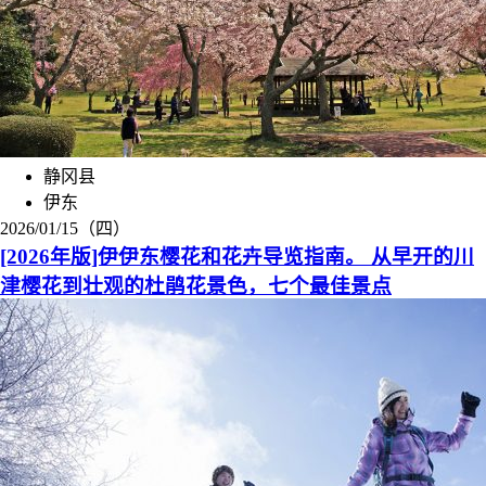
静冈县
伊东
2026/01/15（四）
[2026年版]伊伊东樱花和花卉导览指南。 从早开的川
津樱花到壮观的杜鹃花景色，七个最佳景点