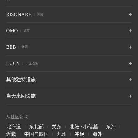
东京
山梨藤川口子富士
长野 轻井泽
京都
奈良监狱
冲绳
波罗多
津轻
秋保
RISONARE
诉诸
京都
奈良，奈良
冲绳读谷村
北海道白尾温泉
青森温泉
宫城县 秋保温泉
6月开业
赵
鬼怒川
草津
Tomamu
那须
山梨八岳
OMO
城市
竹富岛
谷关
巴厘岛
山形佐王温泉
栃木 鬼怒川温泉
群马草津温泉
北海道裕福县
栃木那须
山梨北斗
冲绳县 竹富岛
台中古关
印度尼西亚巴厘岛岛
10月开业
6月开业
热海
大阪
下关
OMO7
OMO5
OMO5
BEB
休闲
旭川
小樽
函馆
箱根
仙石原
Anjin
静冈 热海
大阪市大阪
山口县下关
旭川，北海道
北海道小樽
函馆，北海道
神奈川县 箱根汤本温泉
神奈川 仙石原温泉
静冈 伊东温泉
关于 虹夕诺雅
小滨岛
关岛
BEB5
BEB5
BEB5
LUCY
OMO5
OMO5
OMO3
山区酒店
伊东
远州
阿尔卑斯
冲绳县 小滨岛
土浦
关岛
轻井泽
门司港
东京大塚
东京五反田
浅草
静冈 伊东温泉
静冈立山温泉
长野县御町温泉
茨城土浦
长野 轻井泽
福冈县北九州
东京都富岛区
东京品川区
东京太东区 东京
7月开通
LUCY 尾濑鸠待
其他独特设施
松本
奥飞驒
加贺
关于 RISONARE
群马尾治
OMO3
OMO7
OMO5
长野浅间温泉
岐阜奥飞驒温泉
石川县山城温泉
BEB5
东京赤坂
横滨
横滨滨巴沙道
冲绳濑垣
8月：开业
东京区
神奈川县横滨市
神奈川县横滨市
Tomamu the Tower
青森屋 by 星野集团
奥入濑溪流酒店 by
当天来回设施
冲绳女名村
by 星野集团
星野集团
青森三泽
关于 LUCY
玉造
出云
宫岛
OMO5
OMO5
OMO5
北海道裕福县
青森户和田
金泽玉町
京都祇园
京都三条
岛根县 玉造温泉
岛根县出 出云姬崎温泉
广岛宫岛温泉
星野TOMAMU度假
星野集团 Tomamu
星野集团 NEKOMA
石川县金泽市
京都府 京都京都
京都府 京都京都
7月开通
磐梯山温泉酒店 by
布雷斯顿法院酒店
1955 东京湾 by 星
关于 BEB
村
滑雪场
Mountain 滑雪场
从社区获取
星野集团
野集团
长野 轻井泽
北海道裕福县
北海道裕福县
福岛县山郡
OMO3
OMO7
OMO
长门
别府
由布院
福岛县山郡
千叶县，浦安县
京都东寺
大阪
关西机场
北海道
东北部
关东
北陆 / 小信越
东海
|
|
|
|
|
山口 长门汤本温泉
大分县 别府温泉
大分 由布院温泉
谷川岳 Joch
Mt.T
小麦面卡波SAI
京都府 京都京都
大阪府，大阪市
大阪县
星野集团 西表岛酒
星野集团 天台山嘉
The Surfjack Hotel
近畿
中国与四国
九州
冲绳
海外
|
|
|
|
群马县 港上町，利根郡
群马县 港上町，利根郡
群马草津温泉
店
助酒店
& Swim Club