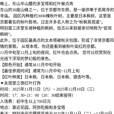
晚上，东山半山腰的多宝塔和红叶被点亮
东山的36座山峰之一，位于京都市东侧，是一座供奉于若尾寺的
寺庙。 园区内种植约3000棵秋叶树，主要是日本枫树，这里是
京都著名的秋叶胜地，过去许多名人称之为“秋枫英观道”。
特别是三庆堂东坡种植的枫树，自古以来就被亲切地称为“岩垣
枫树”。
此外，位于园区最高点的太本塔被秋天包围，形成了非常京都风
情的景致。 从塔本塔，你还能看到被秋叶染红的京都。
11月中旬至12月上旬的夜间，红叶也会点亮。 您可以欣赏到在
光线下浮现的梦幻般的景色。
【颜色开始】通常从11月中旬开始
【最佳参观时间】通常为11月中旬~12月上旬
【红叶种类】日本枫、日本枫、日本枫、银杏叶等。
▼永观堂之夜红叶灯饰
时间：2025年11月15日（六）~ 2025年12月10日（三）
时间：17：30~21：00（20：30结束接待）
入场费：初中生以上700日元
地点：靠近花园、阿弥陀殿和多宝塔
备注：特别寺庙宝藏展览将于2025年11月11日（二）~12月10日