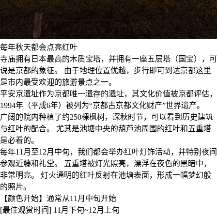
每年秋天都会点亮红叶
寺庙拥有日本最高的木质宝塔，并拥有一座五层塔（国宝），可
说是京都的象征。 由于地理位置优越，步行即可到达京都这里
是市内最受欢迎的旅游景点之一。
平安京遗址作为京都唯一遗存的遗址，其文化价值被京都评估，
1994年（平成6年）被列为“京都古京都文化财产”世界遗产。
广阔的院内种植了约250棵枫树，深秋时节，可以看到历史建筑
与红叶的配合。 尤其是池塘中央的葫芦池周围的红叶和五重塔
是必看的。
每年11月至12月中旬，我们都会举办红叶灯饰活动，并特别夜间
参观近藤和礼堂。 五重塔被灯光照亮，漂浮在夜色的黑暗中，
非常明亮。 灯火通明的红叶反射在池塘表面，形成一幅梦幻般
的照片。
【颜色开始】通常从11月中旬开始
[最佳观赏时间] 11月下旬~12月上旬