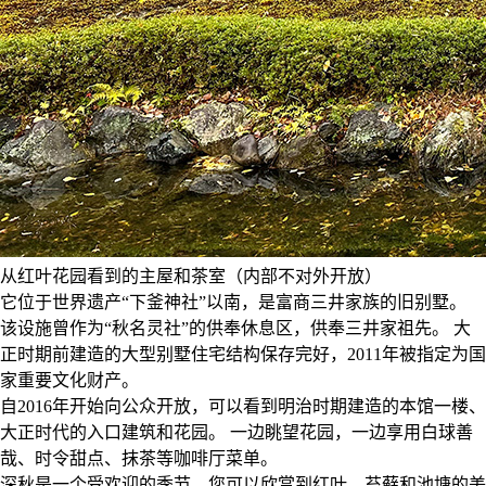
从红叶花园看到的主屋和茶室（内部不对外开放）
它位于世界遗产“下釜神社”以南，是富商三井家族的旧别墅。
该设施曾作为“秋名灵社”的供奉休息区，供奉三井家祖先。 大
正时期前建造的大型别墅住宅结构保存完好，2011年被指定为国
家重要文化财产。
自2016年开始向公众开放，可以看到明治时期建造的本馆一楼、
大正时代的入口建筑和花园。 一边眺望花园，一边享用白球善
哉、时令甜点、抹茶等咖啡厅菜单。
深秋是一个受欢迎的季节，您可以欣赏到红叶、苔藓和池塘的美