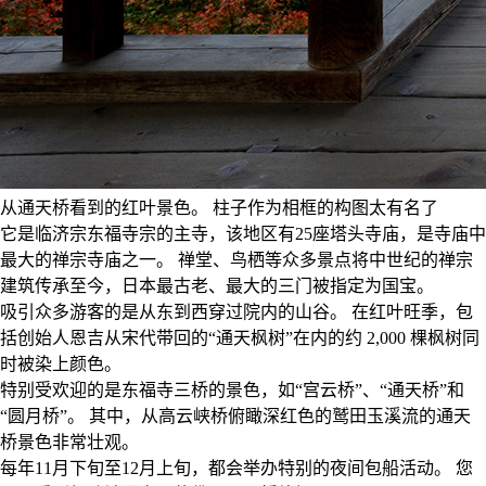
从通天桥看到的红叶景色。 柱子作为相框的构图太有名了
它是临济宗东福寺宗的主寺，该地区有25座塔头寺庙，是寺庙中
最大的禅宗寺庙之一。 禅堂、鸟栖等众多景点将中世纪的禅宗
建筑传承至今，日本最古老、最大的三门被指定为国宝。
吸引众多游客的是从东到西穿过院内的山谷。 在红叶旺季，包
括创始人恩吉从宋代带回的“通天枫树”在内的约 2,000 棵枫树同
时被染上颜色。
特别受欢迎的是东福寺三桥的景色，如“宫云桥”、“通天桥”和
“圆月桥”。 其中，从高云峡桥俯瞰深红色的鹫田玉溪流的通天
桥景色非常壮观。
每年11月下旬至12月上旬，都会举办特别的夜间包船活动。 您