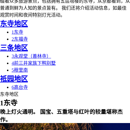
缀着众多旅游景点，包括拥有五层塔楼的东寺，从京都看到，从
普通到鲜为人知的景点皆有。 我们还将介绍活动信息，如最佳
观赏时间和夜间特别灯光活动。
东寺地区
1
东寺
2
东福寺
三条地区
3
永观堂（善林寺）
4
前三井家族下鸭别墅
5
穆里南
祗园地区
6
高台寺
东寺地区
1
东寺
晚上灯火通明。 国宝、五重塔与红叶的较量堪称杰
作。