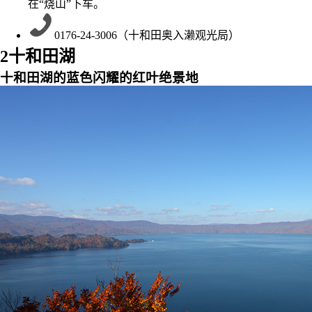
在“烧山”下车。
0176-24-3006（十和田奥入濑观光局）
2
十和田湖
十和田湖的蓝色闪耀的红叶绝景地