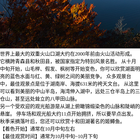
世界上最大的双重火山口湖大约在2000年前由火山活动形成。
它横跨青森县和秋田县，被国家指定为特别风景名胜。 从十月
中旬开始，山毛榉、假发、枫树等开始变色，你可以欣赏湖面明
亮的蓝色水面与红、黄、绿树之间的美丽竞争。 众多观景台
中，最佳观景点是位于湖南岸、海拔631米的袴天文台。 从这里
可以看到美丽的中山半岛，海湾伸入湖中，远处三仓半岛上的三
仓山，甚至远处耸立的八甲田山脉。
另一个受欢迎的观光船游是从湖上俯瞰锦缎染色的山脉和陡峭的
悬崖。 停车场和观光船大约11点开始拥挤，所以要早点出发。
秋季采摘落叶后，您还可以欣赏十和田湖著名的姬鳟鱼。
【着色开始】通常在10月中旬左右
【最佳观赏时间】通常为10月中旬~10月下旬