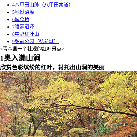
4
八甲田山脉（八甲田索道）
5
地狱沼泽
6
城仓桥
7
睡莲沼泽
8
中野红叶山
9
弘前公园（弘前城）
<青森县一个壮观的红叶景点>
1
奥入濑山涧
欣赏色彩缤纷的红叶，衬托出山涧的美丽