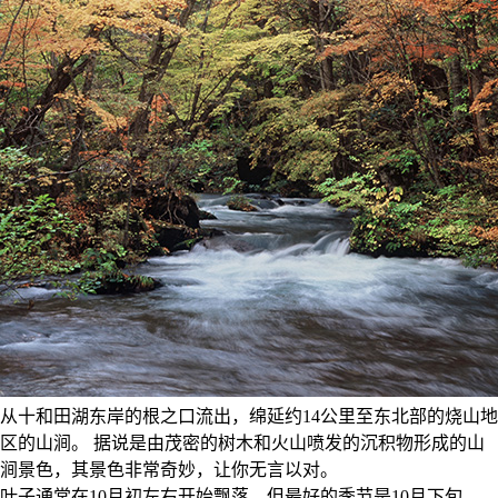
从十和田湖东岸的根之口流出，绵延约14公里至东北部的烧山地
区的山涧。 据说是由茂密的树木和火山喷发的沉积物形成的山
涧景色，其景色非常奇妙，让你无言以对。
叶子通常在10月初左右开始飘落，但最好的季节是10月下旬。