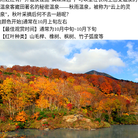
温泉客崴田著名的秘密温泉——秋雨温泉，被称为“云上的灵
泉”，秋叶采摘后何不去一趟呢？
[颜色开始]通常在10月上旬左右
【最佳观赏时间】通常为10月中旬~10月下旬
【红叶种类】山毛榉、橡树、枫树、竹子弧度等