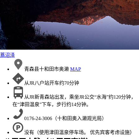
蔦沼泽
青森县十和田市奥濑
MAP
从JR八户站开车约70分钟
从JR新青森站出发，乘坐JR公交“水海”约120分钟，
在“津田温泉”下车，步行约14分钟。
0176-24-3006（十和田奥入濑观光局）
没有（使用津田温泉停车场。 优先宾客考虑设施）