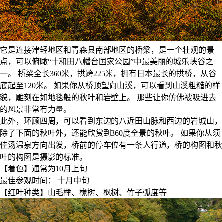
它是连接津轻地区和青森县南部地区的桥梁，是一个壮观的景
点，可以俯瞰“十和田八幡台国家公园”中最美丽的城乐峡谷之
一。 桥梁全长360米，拱跨225米，拥有日本最长的拱桥，从谷
底起至120米。 如果你从桥顶望向山溪，可以看到山溪粗糙的样
貌，雕刻在如地毯般的秋叶和岩壁上。 那些让你仿佛被吸进去
的风景非常有力量。
此外，环顾四周，可以看到东边的八近田山脉和西边的岩城山，
除了下面的秋叶外，还能欣赏到360度全景的秋叶。 如果你从须
佳汤温泉方向出发，桥前的停车位有一条人行道，桥的构图和秋
叶的构图是摄影的标准。
【着色】通常为10月上旬
最佳参观时间： 十月中旬
【红叶种类】山毛榉、橡树、枫树、竹子弧度等