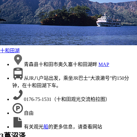
十和田湖
青森县十和田市奥久塞十和田湖畔
MAP
从JR八户站出发，乘坐JR巴士“大浪濑号”约150分
钟，在十和田湖下车。
0176-75-1531（十和田观光交流柏拉图）
自由
有关观光
船
的更多信息，请查看网站
3
蔦沼泽