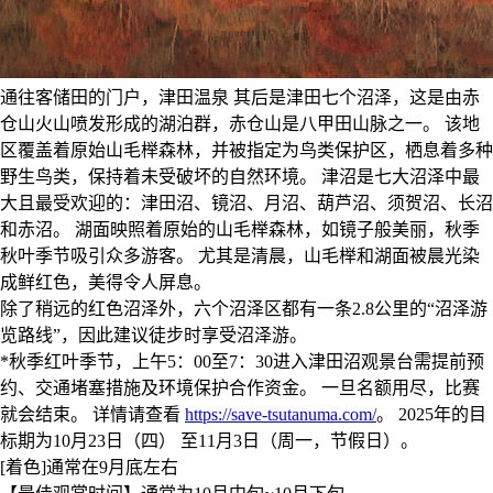
通往客储田的门户，津田温泉 其后是津田七个沼泽，这是由赤
仓山火山喷发形成的湖泊群，赤仓山是八甲田山脉之一。 该地
区覆盖着原始山毛榉森林，并被指定为鸟类保护区，栖息着多种
野生鸟类，保持着未受破坏的自然环境。 津沼是七大沼泽中最
大且最受欢迎的：津田沼、镜沼、月沼、葫芦沼、须贺沼、长沼
和赤沼。 湖面映照着原始的山毛榉森林，如镜子般美丽，秋季
秋叶季节吸引众多游客。 尤其是清晨，山毛榉和湖面被晨光染
成鲜红色，美得令人屏息。
除了稍远的红色沼泽外，六个沼泽区都有一条2.8公里的“沼泽游
览路线”，因此建议徒步时享受沼泽游。
*秋季红叶季节，上午5：00至7：30进入津田沼观景台需提前预
约、交通堵塞措施及环境保护合作资金。 一旦名额用尽，比赛
就会结束。 详情请查看
https://save-tsutanuma.com/
。 2025年的目
标期为10月23日（四） 至11月3日（周一，节假日）。
[着色]通常在9月底左右