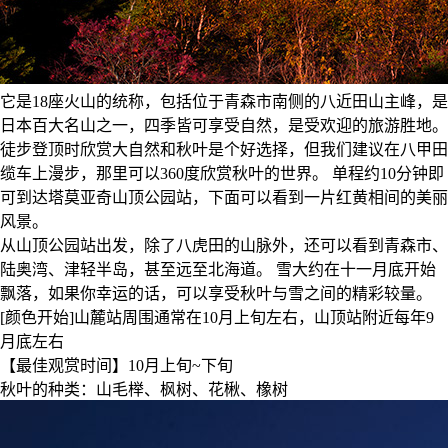
它是18座火山的统称，包括位于青森市南侧的八近田山主峰，是
日本百大名山之一，四季皆可享受自然，是受欢迎的旅游胜地。
徒步登顶时欣赏大自然和秋叶是个好选择，但我们建议在八甲田
缆车上漫步，那里可以360度欣赏秋叶的世界。 单程约10分钟即
可到达塔莫亚奇山顶公园站，下面可以看到一片红黄相间的美丽
风景。
从山顶公园站出发，除了八虎田的山脉外，还可以看到青森市、
陆奥湾、津轻半岛，甚至远至北海道。 雪大约在十一月底开始
飘落，如果你幸运的话，可以享受秋叶与雪之间的精彩较量。
[颜色开始]山麓站周围通常在10月上旬左右，山顶站附近每年9
月底左右
【最佳观赏时间】10月上旬~下旬
秋叶的种类：山毛榉、枫树、花楸、橡树