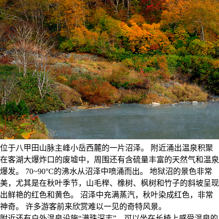
位于八甲田山脉主峰小岳西麓的一片沼泽。 附近涌出温泉积聚
在客湖大爆炸口的废墟中，周围还有含硫量丰富的天然气和温泉
爆发。 70~90°C的沸水从沼泽中喷涌而出。 地狱沼的景色非常
美，尤其是在秋叶季节，山毛榉、橡树、枫树和竹子的斜坡呈现
出鲜艳的红色和黄色。 沼泽中充满蒸汽，秋叶染成红色，非常
神奇。 许多游客前来欣赏难以一见的奇特风景。
附近还有户外温泉设施“满珠深志”，可以坐在长椅上感受温泉的