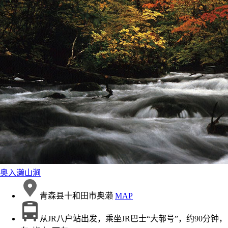
奥入濑山涧
青森县十和田市奥濑
MAP
从JR八户站出发，乘坐JR巴士“大邿号”，约90分钟，