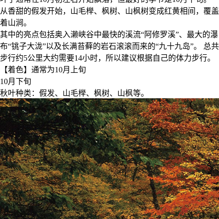
从香甜的假发开始，山毛榉、枫树、山枫树变成红黄相间，覆盖
着山涧。
其中的亮点包括奥入濑峡谷中最快的溪流“阿修罗溪”、最大的瀑
布“铫子大泷”以及长满苔藓的岩石滚滚而来的“九十九岛”。 总共
步行约5公里大约需要14小时，所以建议根据自己的体力步行。
【着色】通常为10月上旬
10月下旬
秋叶种类：假发、山毛榉、枫树、山枫等。