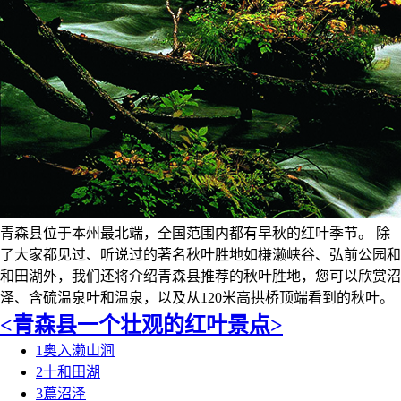
青森县位于本州最北端，全国范围内都有早秋的红叶季节。 除
了大家都见过、听说过的著名秋叶胜地如槏濑峡谷、弘前公园和
和田湖外，我们还将介绍青森县推荐的秋叶胜地，您可以欣赏沼
泽、含硫温泉叶和温泉，以及从120米高拱桥顶端看到的秋叶。
<青森县一个壮观的红叶景点>
1
奥入濑山涧
2
十和田湖
3
蔦沼泽