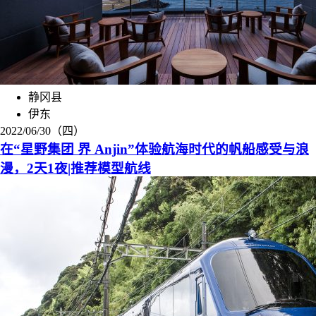
静冈县
伊东
2022/06/30（四）
在“星野集团 界 Anjin”体验航海时代的帆船感受与浪
漫，2天1夜|推荐模型航线