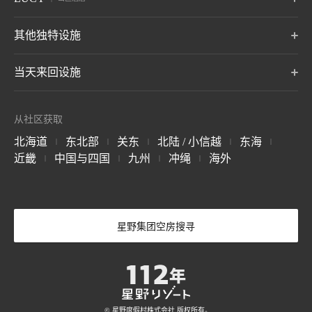
伊东
远州
阿尔卑斯
土浦
轻井泽
门司港
东京大塚
东京五反田
浅草
静冈 伊东温泉
静冈立山温泉
长野县御町温泉
茨城土浦
长野 轻井泽
福冈县北九州
东京都富岛区
东京品川区
东京太东区 东京
7月开通
LUCY 尾濑鸠待
其他独特设施
松本
奥飞驒
加贺
关于 RISONARE
群马尾治
OMO3
OMO7
OMO5
长野浅间温泉
岐阜奥飞驒温泉
石川县山城温泉
BEB5
东京赤坂
横滨
横滨滨巴沙道
冲绳濑垣
8月：开业
东京区
神奈川县横滨市
神奈川县横滨市
Tomamu the Tower
青森屋 by 星野集团
奥入濑溪流酒店 by
当天来回设施
冲绳女名村
by 星野集团
星野集团
青森三泽
关于 LUCY
玉造
出云
宫岛
OMO5
OMO5
OMO5
北海道裕福县
青森户和田
金泽玉町
京都祇园
京都三条
岛根县 玉造温泉
岛根县出 出云姬崎温泉
广岛宫岛温泉
星野TOMAMU度假
星野集团 Tomamu
星野集团 NEKOMA
石川县金泽市
京都府 京都京都
京都府 京都京都
7月开通
磐梯山温泉酒店 by
布雷斯顿法院酒店
1955 东京湾 by 星
关于 BEB
村
滑雪场
Mountain 滑雪场
从社区获取
星野集团
野集团
长野 轻井泽
北海道裕福县
北海道裕福县
福岛县山郡
OMO3
OMO7
OMO
长门
别府
由布院
福岛县山郡
千叶县，浦安县
京都东寺
大阪
关西机场
北海道
东北部
关东
北陆 / 小信越
东海
|
|
|
|
|
山口 长门汤本温泉
大分县 别府温泉
大分 由布院温泉
谷川岳 Joch
Mt.T
小麦面卡波SAI
京都府 京都京都
大阪府，大阪市
大阪县
星野集团 西表岛酒
星野集团 天台山嘉
The Surfjack Hotel
近畿
中国与四国
九州
冲绳
海外
|
|
|
|
群马县 港上町，利根郡
群马县 港上町，利根郡
群马草津温泉
店
助酒店
& Swim Club
阿苏
云仙
雾岛
6月开业
OMO7
OMO5
OMO5
冲绳西表岛
中国天台山
夏威夷威基基
大分县濑本温泉
长崎 云仙温泉
鹿儿岛 雾岛温泉
科钦
熊本
冲绳那霸
科钦县，科钦
熊本县熊本县
那霸，冲绳县
轻井泽星野度假区
Picchio
奈良监狱博物馆
长野 轻井泽
长野 轻井泽
奈良县奈良县
关于 界
四月开业
星野集团空房搜寻
关于 OMO
BANTA CAFE by 星
野集团
冲绳读谷村
© 星野度假村株式会社 版权所有。