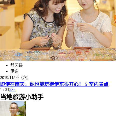
静冈县
伊东
2019/11/09（六）
即使在雨天，你也能玩得伊东很开心！ 5 室内景点
1 / 3
1
2
3
»
当地旅游小助手