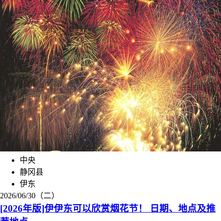
中央
静冈县
伊东
2026/06/30（二）
[2026年版]伊伊东可以欣赏烟花节！ 日期、地点及推