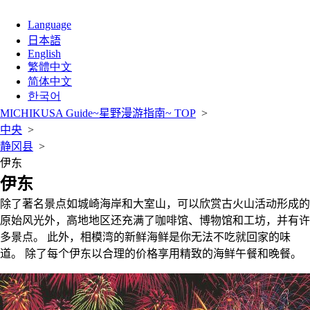
Language
日本語
English
繁體中文
简体中文
한국어
MICHIKUSA Guide~星野漫游指南~ TOP
>
中央
>
静冈县
>
伊东
伊东
除了著名景点如城崎海岸和大室山，可以欣赏古火山活动形成的
原始风光外，高地地区还充满了咖啡馆、博物馆和工坊，并有许
多景点。 此外，相模湾的新鲜海鲜是你无法不吃就回家的味
道。 除了每个伊东以合理的价格享用精致的海鲜午餐和晚餐。