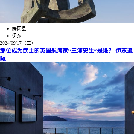
静冈县
伊东
2024/09/17（二）
那位成为武士的英国航海家“三浦安生”是谁？ 伊东追
随