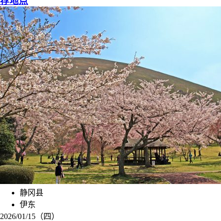
荐地点
静冈县
伊东
2026/01/15（四）