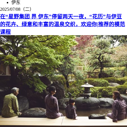
伊东
2025/07/08（二）
在“星野集团 界 伊东”停留两天一夜，“花历”与伊豆
的花卉、绿意和丰富的温泉交织，欢迎你|推荐的模范
课程