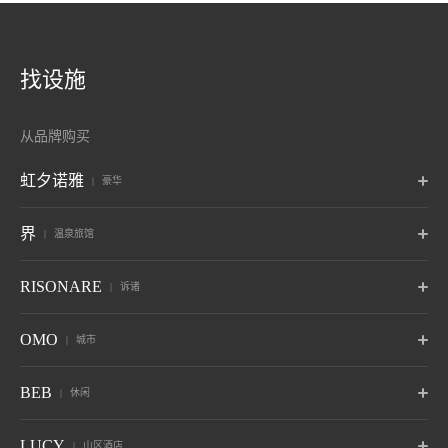
找设施
从品牌购买
虹夕诺雅
豪华
东京
富士
轻井泽
界
温泉旅馆
东京
山梨藤川口子富士
长野 轻井泽
京都
奈良监狱
冲绳
波罗多
津轻
秋保
RISONARE
诉诸
京都
奈良，奈良
冲绳读谷村
北海道白尾温泉
青森温泉
宫城县 秋保温泉
6月开业
赵
鬼怒川
草津
Tomamu
那须
山梨八岳
OMO
城市
竹富岛
谷关
巴厘岛
山形佐王温泉
栃木 鬼怒川温泉
群马草津温泉
北海道裕福县
栃木那须
山梨北斗
冲绳县 竹富岛
台中古关
印度尼西亚巴厘岛岛
10月开业
6月开业
热海
大阪
下关
OMO7
OMO5
OMO5
BEB
休闲
旭川
小樽
函馆
箱根
仙石原
Anjin
静冈 热海
大阪市大阪
山口县下关
旭川，北海道
北海道小樽
函馆，北海道
神奈川县 箱根汤本温泉
神奈川 仙石原温泉
静冈 伊东温泉
关于 虹夕诺雅
小滨岛
关岛
BEB5
BEB5
BEB5
LUCY
OMO5
OMO5
OMO3
山区酒店
冲绳县 小滨岛
关岛