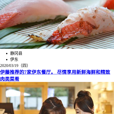
静冈县
伊东
2020/03/19（四）
伊藤推荐的7家伊东餐厅。 尽情享用新鲜海鲜和精致
肉类菜肴