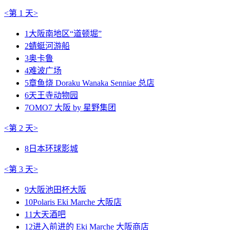
<第 1 天>
1
大阪南地区“道顿堀”
2
蜻蜓河游船
3
奥卡鲁
4
难波广场
5
章鱼烧 Doraku Wanaka Senniae 总店
6
天王寺动物园
7
OMO7 大阪 by 星野集团
<第 2 天>
8
日本环球影城
<第 3 天>
9
大阪池田杯大阪
10
Polaris Eki Marche 大阪店
11
大天酒吧
12
进入前进的 Eki Marche 大阪商店